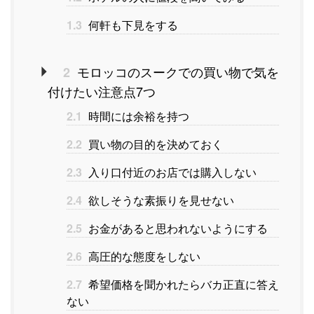
1.3
何軒も下見をする
モロッコのスークでの買い物で気を
2
付けたい注意点7つ
2.1
時間には余裕を持つ
2.2
買い物の目的を決めておく
2.3
入り口付近のお店では購入しない
2.4
欲しそうな素振りを見せない
2.5
お金があると思われないようにする
2.6
高圧的な態度をしない
2.7
希望価格を聞かれたらバカ正直に答え
ない