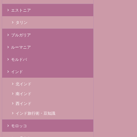
エストニア
タリン
ブルガリア
ルーマニア
モルドバ
インド
北インド
南インド
西インド
インド旅行術・豆知識
モロッコ