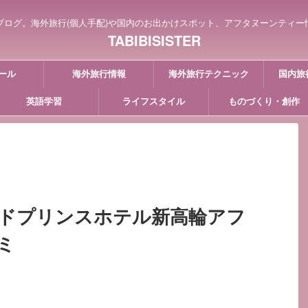
ブログ。海外旅行(個人手配)や国内のお出かけスポット、アフタヌーンティー
TABIBISISTER
ール
海外旅行情報
海外旅行テクニック
国内旅
英語学習
ライフスタイル
ものづくり・創作
ドプリンスホテル新高輪アフ
ミ