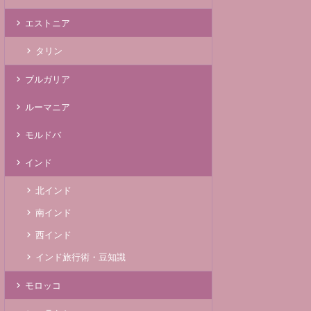
エストニア
タリン
ブルガリア
ルーマニア
モルドバ
インド
北インド
南インド
西インド
インド旅行術・豆知識
モロッコ