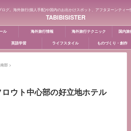
ブログ。海外旅行(個人手配)や国内のお出かけスポット、アフタヌーンティー
TABIBISISTER
ール
海外旅行情報
海外旅行テクニック
国内旅
英語学習
ライフスタイル
ものづくり・創作
コ南部
>
フロウト中心部の好立地ホテル