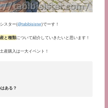
シスター(
@tabibisister
)でーす！
について紹介していきたいと思います！
産と種類
土産購入は一大イベント！
のはある？
。