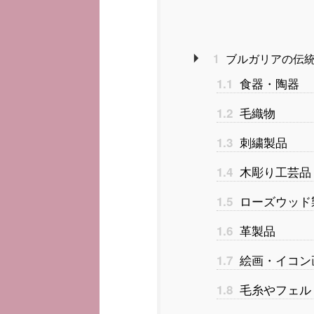
1
ブルガリアの伝
食器・陶器
1.1
毛織物
1.2
刺繍製品
1.3
木彫り工芸品
1.4
ローズウッド
1.5
革製品
1.6
絵画・イコン
1.7
毛糸やフェル
1.8