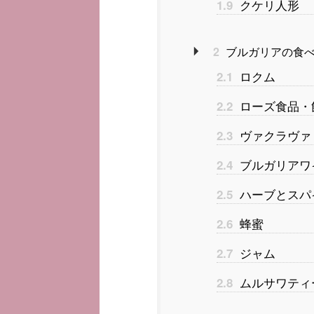
クケリ人形
1.9
2
ブルガリアの食べ
ロクム
2.1
ローズ食品・
2.2
ヴァクラヴァ
2.3
ブルガリアワ
2.4
ハーブとスパ
2.5
蜂蜜
2.6
ジャム
2.7
ムルサワティ
2.8