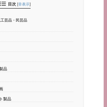
目次
[
非表示
]
統工芸品・民芸品
製品
画
ト製品