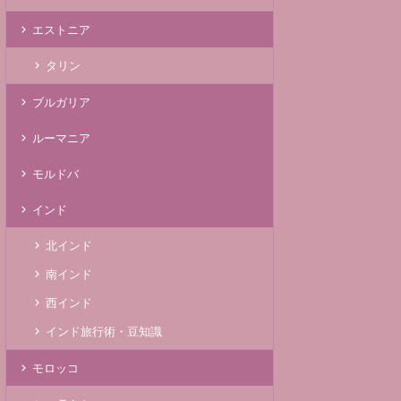
エストニア
タリン
ブルガリア
ルーマニア
モルドバ
インド
北インド
南インド
西インド
インド旅行術・豆知識
モロッコ