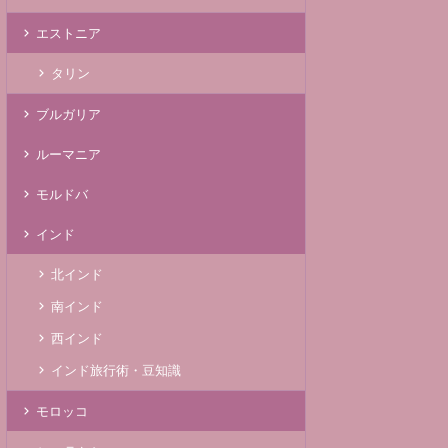
エストニア
タリン
ブルガリア
ルーマニア
モルドバ
インド
北インド
南インド
西インド
インド旅行術・豆知識
モロッコ