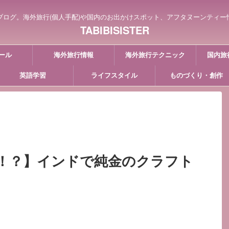
ブログ。海外旅行(個人手配)や国内のお出かけスポット、アフタヌーンティー
TABIBISISTER
ール
海外旅行情報
海外旅行テクニック
国内旅
英語学習
ライフスタイル
ものづくり・創作
！？】インドで純金のクラフト