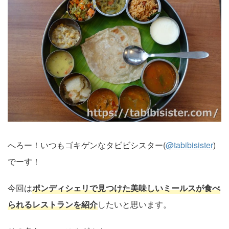
へろー！いつもゴキゲンなタビビシスター(
@tabibisister
)
でーす！
今回は
ポンディシェリで見つけた美味しいミールスが食べ
られるレストランを紹介
したいと思います。