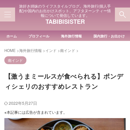
旅好き姉妹のライフスタイルブログ。海外旅行(個人手
配)や国内のお出かけスポット、アフタヌーンティー情
報について発信しています。
TABIBISISTER
ホーム
プロフィール
海外旅行情報
国内旅行・お出かけ
HOME
>
海外旅行情報
>
インド
>
南インド
>
南インド
【激うまミールスが食べられる】ポンデ
ィシェリのおすすめレストラン
2022年5月27日
※本記事には広告が含まれています。