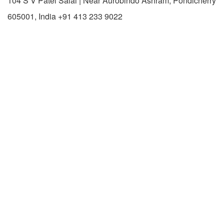
104 S V Patel Salai | Near Aurobindo Ashram, Pondicherry
605001, India +91 413 233 9022