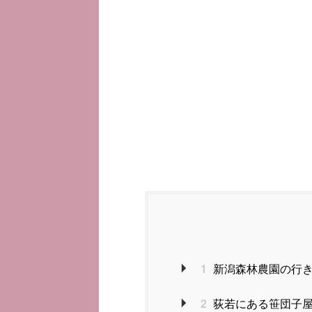
1
新潟森林農園の行
2
荻若にある笹団子屋