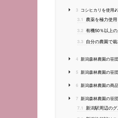
3
コシヒカリを使用♪
農薬を極力使用
3.1
有機50％以上
3.2
自分の農園で栽
3.3
4
新潟森林農園の笹団
5
新潟森林農園の笹団
6
新潟森林農園の商品
7
新潟森林農園の笹団
新潟駅周辺のグ
7.1