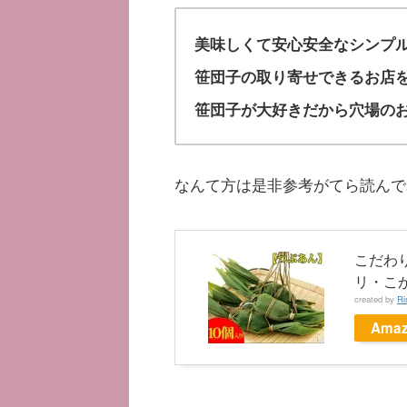
美味しくて安心安全なシンプ
笹団子の取り寄せできるお店
笹団子が大好きだから穴場の
なんて方は是非参考がてら読んで
こだわ
リ・こ
created by
Ri
Amaz