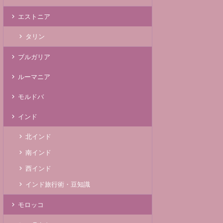
エストニア
タリン
ブルガリア
ルーマニア
モルドバ
インド
北インド
南インド
西インド
インド旅行術・豆知識
モロッコ