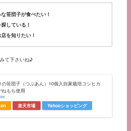
ルな笹団子が食べたい！
を探している！
お店を知りたい！
みて下さいね♪
りの笹団子（つぶあん）10個入自家栽培コシヒカ
がねもち使用
nker
on
楽天市場
Yahooショッピング