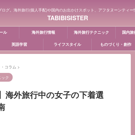
ブログ。海外旅行(個人手配)や国内のお出かけスポット、アフタヌーンティー
TABIBISISTER
ール
海外旅行情報
海外旅行テクニック
国内旅
英語学習
ライフスタイル
ものづくり・創作
ウ・コラム
>
ニック
】海外旅行中の女子の下着選
南