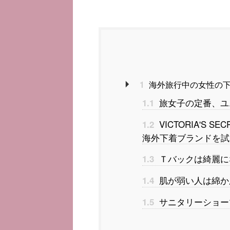
1
海外旅行中の女性の
旅女子の定番、ユ
1.1
VICTORIA'S
1.2
海外下着ブランドを試
Ｔバックは綺麗に
1.3
肌が弱い人は綿か
1.4
サニタリーショー
1.5