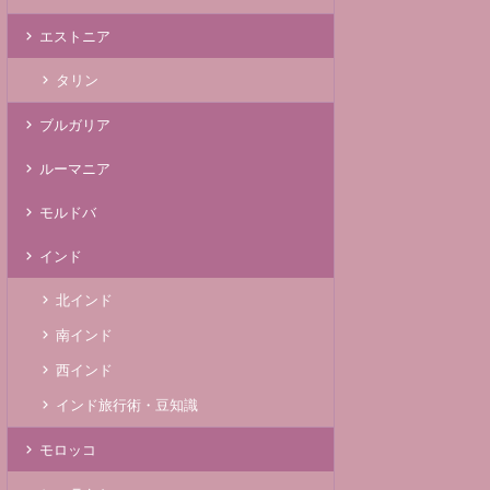
エストニア
タリン
ブルガリア
ルーマニア
モルドバ
インド
北インド
南インド
西インド
インド旅行術・豆知識
モロッコ