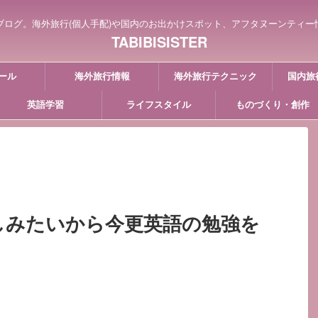
ブログ。海外旅行(個人手配)や国内のお出かけスポット、アフタヌーンティー
TABIBISISTER
ール
海外旅行情報
海外旅行テクニック
国内旅
英語学習
ライフスタイル
ものづくり・創作
楽しみたいから今更英語の勉強を