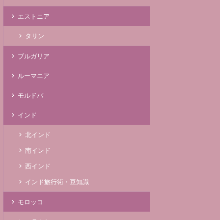
エストニア
タリン
ブルガリア
ルーマニア
モルドバ
インド
北インド
南インド
西インド
インド旅行術・豆知識
モロッコ