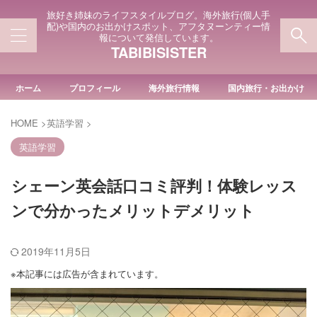
旅好き姉妹のライフスタイルブログ。海外旅行(個人手
配)や国内のお出かけスポット、アフタヌーンティー情
報について発信しています。
TABIBISISTER
ホーム
プロフィール
海外旅行情報
国内旅行・お出かけ
HOME
>
英語学習
>
英語学習
シェーン英会話口コミ評判！体験レッス
ンで分かったメリットデメリット
2019年11月5日
※本記事には広告が含まれています。