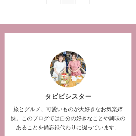
あったりします◎ 同じ旅行をす
は、旅行会社で働いていた経験を
るならお得で安くチケットを買い
ふまえて飛行機が遅延したらどう
たいのは誰でも一緒ですよね！！
なるのか、どんな対応をされるの
この記事では、今までの私の経験
かについて解説しちゃいます！！
を元に海外旅行初心者の方に向け
航空券の保障やキャンセル方法な
て「なるべく安く航空券を買う方
ども併せて紹介しているので、是
法」をレクチャーしちゃいま
非参考がてら読んでみてください
す！！ それ ...
ね♪ 飛行機 ...
タビビシスター
旅とグルメ、可愛いものが大好きなお気楽姉
妹。このブログでは自分の好きなことや興味の
あることを備忘録代わりに綴っています。