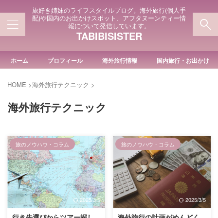
旅好き姉妹のライフスタイルブログ。海外旅行(個人手
配)や国内のお出かけスポット、アフタヌーンティー情
報について発信しています。
TABIBISISTER
ホーム
プロフィール
海外旅行情報
国内旅行・お出かけ
HOME
>
海外旅行テクニック
>
海外旅行テクニック
旅のノウハウ・コラム
旅のノウハウ・コラム
2025/3/5
2025/3/5
行き先選びからツアー探し
海外旅行の計画がめんどく