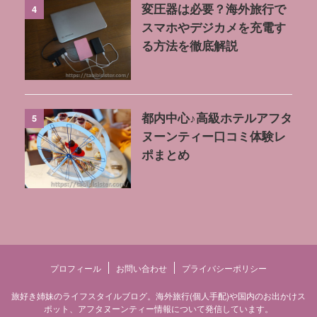
4
変圧器は必要？海外旅行で
スマホやデジカメを充電す
る方法を徹底解説
5
都内中心♪高級ホテルアフタ
ヌーンティー口コミ体験レ
ポまとめ
プロフィール
お問い合わせ
プライバシーポリシー
旅好き姉妹のライフスタイルブログ。海外旅行(個人手配)や国内のお出かけス
ポット、アフタヌーンティー情報について発信しています。