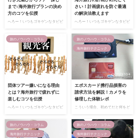
まで♪海外旅行プランの決め
さい！計画疲れを防ぐ最適
方のコツを伝授
の解決法教えます
へろー！いつもゴキゲンなタビビ
へろー！いつもゴキゲンなタビビ
シスター(@tabibisister)でーす！
シスター(@tabibisister)でーす！
今回は旅好きの私が自分の経験を
これってよくある悩みですよね。
旅のノウハウ・コラム
旅のノウハウ・コラム
元に、海外旅行のプランニングや
旅の計画を立てるのが好きな人に
計画の立て方について詳しくレク
とってはワクワクタイムですが、
海外旅行テクニック
チャーしちゃいます。 海外旅行
忙しかったりアレコレ調べたりす
に行く際、一番大変なのがプラン
るのが好きじゃない人にとっては
決め。 海外に行きたい気持ちは
苦行でしかないこの作業。 かと
あるけど、実際に行くとなったら
いって適当に計画を立てるわけに
2025/3/5
2023/10/4
どういう風に計画を立てればいい
はいかないし、どうせ行くなら
のか分からない！という人は意外
というようなわがままな気持ちも
団体ツアー嫌いになる理由
エポスカード携行品損害の
と多いですよね。 そんな疑問を
あったりしますよね。 実はそん
とは？海外旅行で疲れずに
請求方法を解説！カメラを
抱いているそこのあなた！ この
なあなたにぴったりな解決法があ
楽しむコツを伝授
修理した体験レポ
記事では、海外旅行の計画の立て
るんですよ！ それが・・・ 旅の
へろー！いつもゴキゲンなタビビ
こういう場合、初めてだと何をど
方の手順やちょっとした注意点、
知識や経験のあるプロにプランを
シスター(@tabibisister)でーす！
うすれば分からなくて困りますよ
おすすめの旅のスタイルについて
組み立ててもらうこと！ この記
今回は海外旅行が疲れる理由と団
ね。 3月にモロッコ旅行に行った
解説していま ...
事では、 ...
旅のノウハウ・コラム
旅のノウハウ・コラム
体パッケージツアーが嫌いになっ
際、うっかりカメラを壊してしま
てしまう原因について詳しく紹介
った私。 結構お高い＆買ってか
海外旅行テクニック
海外旅行テクニック
したいと思います。 海外旅行と
らまだそんなに経ってないのにも