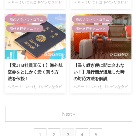
へろー！いつもゴキゲンなタビビ
へろ～！いつもゴキゲンなタビビ
ろでトラブルが起こってしまった
れをするとお得でいいことがある
シスター(@tabibisister)で～す！
シスター(@tabibisister)で～す♪
りすることもあるので気を付けな
荷物が少ない短期旅行なら、気合
今回は海外旅行中の女性の下着の
今回は、海外旅行中に太らない方
いといけませ ...
を入れた可 ...
旅のノウハウ・コラム
旅のノウハウ・コラム
選び・洗濯術について紹介しま
法について紹介しますね！！ 何
す！ 旅行をする際いつものブラ
を隠そう私は食べるのがだ～いす
海外旅行テクニック
海外旅行テクニック
ジャーや下着を持って行くとかさ
き、食への執着心が半端なく海外
張ったり、型崩れが起きたりして
には食べるために行っているよう
何かと困りますよね。 この記事
なものです爆 各地の名物や美味
では私達の実際の体験談を踏まえ
しいご飯を食べなければ気が済ま
2022/5/27
2022/5/27
て、旅行向きの下着の選び方や洗
ない、そんな私が編み出した海外
濯方法、干し方、収納方法につい
旅行で使えるダイエット方法をあ
【元JTB社員直伝！】海外航
【乗り継ぎ便に間に合わな
て詳しく解説しています。 万が
なただけに徹底レクチャー！！
空券をとにかく安く買う方
い！】飛行機が遅延した時
一の素敵な外国人メンズとの出逢
この記事では、海外旅行中に太り
法を伝授！
の対応方法を解説
いも想定していざという時に使え
にくい食事方やおすすめの時間
へろー！！いつもゴキゲンなタビ
へろー！！いつもゴキゲンなタビ
るオシャレな下着のチョイス法に
帯、メニュー、痩せやすい旅行の
ビシスター(@tabibisister)で～す
ビシスター(@tabibisister)でーす
ついても併せてレクチャー！ そ
仕方などについて詳しく解説して
♪ 今回は、海外航空券をとにかく
♪ 今回は、飛行機が遅延して乗り
んな風に思って ...
います。 そん ...
安く買う方法について詳しく紹介
継ぎ便に間に合わなかった時の対
したいと思います。 実は私、何
応について詳しく紹介したいと思
Next »
を隠そう旅行会社のJTBで5年ほ
います。 せっかくチケットを買
ど海外航空券の発券業務に携わっ
ったのにまさかの遅延。 空港で
ておりました～＾＾ なので、一
ヤキモキしている人も多いのでは
1
2
3
4
5
般の人よりは航空券の知識が多少
ないでしょうか？ この記事で