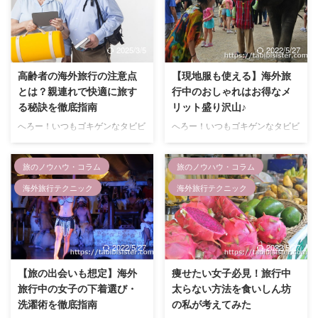
いってまず最初にイメージするの
う壊れるなんて・・・ショックす
は旅行会社主催のパッケージツア
ぎる！ そこで救世主となってく
ー。 添乗員付の団体旅行は至れ
れたのが・・・ 丸井のエポスカ
2025/3/5
2022/5/27
り尽くせりなのでとってもラクチ
ード！ 実は、エポスカードには
ンなので、一度くらいは利用した
自動付帯(カードで買い物してな
高齢者の海外旅行の注意点
【現地服も使える】海外旅
ことあるという方も多いのではな
くても自動的に保険が使える)の
とは？親連れで快適に旅す
行中のおしゃれはお得なメ
いでしょうか？ でも、実は団体
海外旅行傷害保険(携行品損害)が
る秘訣を徹底指南
リット盛り沢山♪
ツアーは疲れるから嫌い！という
ついているんです。 持っている
へろー！いつもゴキゲンなタビビ
へろー！いつもゴキゲンなタビビ
人も意外といるんですヨ！ 合わ
だけで保険が使えるとのことなの
シスター(@tabibisister)でーす！
シスター(@tabibisister)で～す！
ない人には本当に合わないみたい
で、とりえあえずダメ元で申請し
今回は高齢者やシニア世代と一緒
今回は海外旅行中におしゃれをし
で、一度参加 ...
てみることにしました。 そ ...
旅のノウハウ・コラム
旅のノウハウ・コラム
に海外旅行する際の注意点につい
たり現地の服を着ると、やたらと
て解説したいと思います！ 親孝
イイ思いをするということについ
海外旅行テクニック
海外旅行テクニック
行や還暦祝い、孫と一緒に三世代
てお話します！ せっかく海外に
旅行などシニア世代と旅行する機
行くのなら少しでも気分よくお得
会って意外とあるのではないでし
に旅をしたいですよね！！ この
ょうか。 最近のシニア世代は見
記事では私達の実際の体験談を踏
2022/5/27
2022/5/27
た目も若くてパワフルな方も多い
まえて、旅行中おしゃれに気を抜
ので、一見元気に見えますがやは
かない事がいかに大切かを解説し
【旅の出会いも想定】海外
痩せたい女子必見！旅行中
り気力・体力の面で若い人とは差
ています。 そんな風に思ってい
旅行中の女子の下着選び・
太らない方法を食いしん坊
があるのが現実です。 自分の感
るそこのアナタは是非読んでみて
洗濯術を徹底指南
の私が考えてみた
覚で旅行していると、思わぬとこ
下さいね！ 海外旅行中はおしゃ