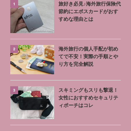
1
旅好き必見♪海外旅行保険代
節約にエポスカードがおす
すめな理由とは
2
海外旅行の個人手配が初め
てで不安！実際の手順とや
り方を完全解説
3
スキミングもスリも撃退！
女性におすすめセキュリテ
ィポーチはコレ