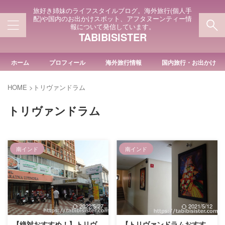
旅好き姉妹のライフスタイルブログ。海外旅行(個人手
配)や国内のお出かけスポット、アフタヌーンティー情
報について発信しています。
TABIBISISTER
ホーム
プロフィール
海外旅行情報
国内旅行・お出かけ
HOME
>
トリヴァンドラム
トリヴァンドラム
南インド
南インド
2022/5/27
2021/5/12
【絶対おすすめ！】トリヴ
【トリヴァンドラムおすす