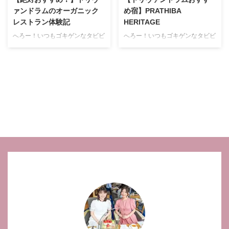
ァンドラムのオーガニック
め宿】PRATHIBA
レストラン体験記
HERITAGE
へろー！いつもゴキゲンなタビビ
へろー！いつもゴキゲンなタビビ
シスター(@tabibisister)でーす！
シスターで～す！ 今回は私たち
アーユルヴェーダで有名なトリヴ
がティルヴァナンタプラム（トリ
ァンドラムはケララ州の州都とし
ヴァンドラム）で宿泊したホテル
て有名ですが、実はここには超絶
「PRATHIBA HERITAGEホテ
美味しいオーガニックレストラン
ル」の感想や口コミをご紹介した
があるって知ってましたか？ そ
いと思います！ ティルヴァナン
の名も・・・pathayam！！ たま
タプラム（トリヴァンドラム）観
たまインド好きの食通な旅人に教
光を考えている方は是非参考にし
えてもらったのですが、ここがも
てみて下さいまし！ トリヴァン
う神レベルにクオリティの高いお
ドラムPRATHIBA HERITAGEホ
店なんです！ 今回はそんな
テルの行き方、アクセス、場所
pathayamを訪れた私達が、実際
PRATHIBA HERITAGEホテル
に注文したメニューやお店の雰囲
は、街のメインロードであるM.G
気などを豊富な写真とともにレポ
Roadという大通りから一本横道
していきたいと思います。 体に
に入った所にあります。 ...
優 ...